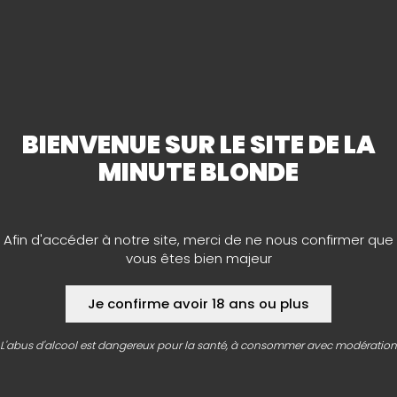
Vous cherchez le cadeau idéal pour un amateur de bière
pour l’un de vos proches ? Ne cherchez plus, Notre cave
à bières La Minute Blonde de Saint-Jean-de-Thouars a
ce qu’il vous faut !
Bières en coffrets de bois
,
coffrets
brasseries
, tapis de verre ou verrerie, etc. Vous
BIENVENUE SUR LE SITE DE LA
trouverez chez nous le cadeau d’exception qui saura
faire plaisir aux connaisseurs de bières.
MINUTE BLONDE
Afin d'accéder à notre site, merci de ne nous confirmer que
vous êtes bien majeur
Je confirme avoir 18 ans ou plus
AGENDA
L'abus d'alcool est dangereux pour la santé, à consommer avec modération
À vos agendas ! Retrouvez toutes les dates et infos
des concerts, festivals et bien d’autres animations de
folie organisés par les caves.