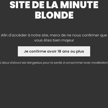
SITE DE LA MINUTE
QUI SOMMES-
BLONDE
NOUS ?
“ La Minute Blonde, par un passionné
pour les passionnés. ”
Afin d'accéder à notre site, merci de ne nous confirmer que
C’est en 2009, le 4 août précisément, que
vous êtes bien majeur
Mathieu Boche, alors âgé de 28 ans, crée
sa première cave à bières à Bessines près
Je confirme avoir 18 ans ou plus
de Niort. En fondant cet établissement, cet
ancien footballeur, amoureux de la bière,
réalise alors un de ses rêves et continue sur
L'abus d'alcool est dangereux pour la santé, à consommer avec modération
la droite ligne d’une convivialité bien
connue des milieux sportifs. L’objectif de
départ est simple : proposer une cave aux
amateurs afin de leur faire découvrir les
meilleures bières du monde.
EN SAVOIR PLUS