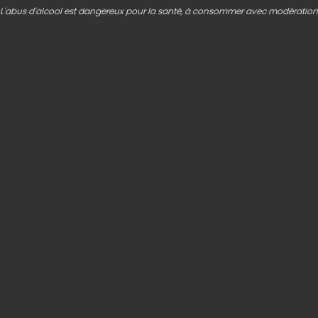
L'abus d'alcool est dangereux pour la santé, à consommer avec modération
AGENDA
À vos agendas ! Retrouvez toutes les dates et infos
des concerts, festivals et bien d’autres animations de
folie organisés par les caves.
Il n'y a pas d'événements.
+
−