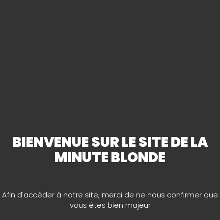
LA MINUTE BLONDE DE SAINT-
JEAN-DE-THOUARS DE
BIENVENUE SUR LE SITE DE LA
PRÉSENTE SON LIVE
MINUTE BLONDE
Sally and the Ducks reprise blues/rock le vendredi 30
septembre à partir de 19h30
Afin d'accéder à notre site, merci de ne nous confirmer que
vous êtes bien majeur
RETOUR