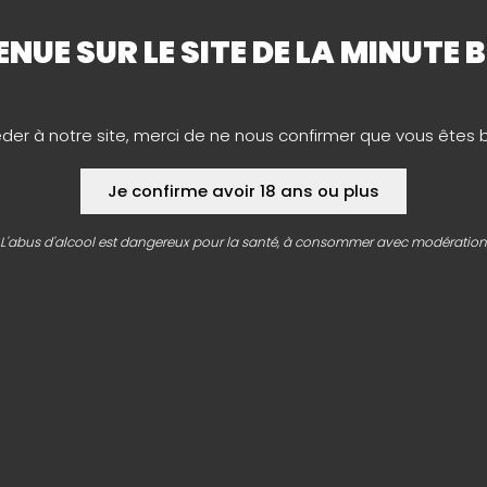
ENUE SUR LE SITE DE LA MINUTE 
éder à notre site, merci de ne nous confirmer que vous êtes 
Je confirme avoir 18 ans ou plus
L'abus d'alcool est dangereux pour la santé, à consommer avec modération
RES
Airvault (79)
Celles-s
dredi
Beaucouzé (49)
(79)
 14:00-
Bessines (79)
Chanto
Biganos (33)
Châtelle
Boulazac (24)
Chauray