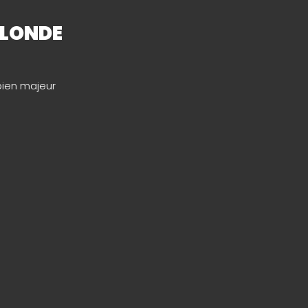
BLONDE
bien majeur
ur-Belle
Nantes-Rezé (44)
Poitiers (86)
nnay (85)
Saint-Gilles-Croix-
rault (86)
de-Vie (85)
 (79)
Saint-Jean-