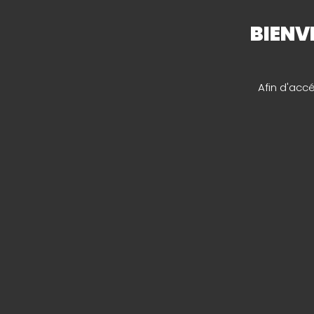
BIENV
23/06/2021–26/06/2021
Afin d'acc
RETOUR
NOS HORAI
Lundi au ven
8:00-12:00,
17:00