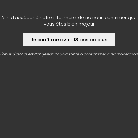
Afin d'accéder à notre site, merci de ne nous confirmer que
vous êtes bien majeur
Je confirme avoir 18 ans ou plus
CONTACT
L'abus d'alcool est dangereux pour la santé, à consommer avec modération
LA MINUTE BLONDE
Siège social
82 Rue des Guillées
79180 Chauray
05 49 73 24 07
Airvault (79)
Beaucouzé (49)
Bessines (79)
Biganos (33)
Boulazac (24)
Bressuire (79)
Bretteville-sur-Odon (14)
Caen (14)